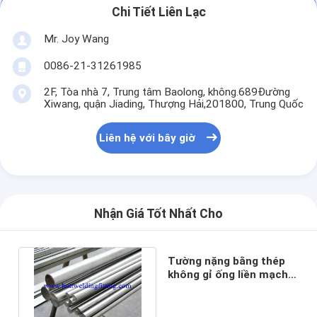
Chi Tiết Liên Lạc
Mr. Joy Wang
0086-21-31261985
2F, Tòa nhà 7, Trung tâm Baolong, không.689Đường
Xiwang, quận Jiading, Thượng Hải,201800, Trung Quốc
Liên hệ với bây giờ
Nhận Giá Tốt Nhất Cho
Tường nặng bằng thép
không gỉ ống liền mạch
ASTM A511 SS Hollow
Bar