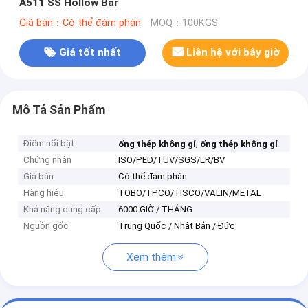
A511 SS Hollow Bar
Giá bán：Có thể đàm phán
MOQ：100KGS
Giá tốt nhất
Liên hệ với bây giờ
Mô Tả Sản Phẩm
Điểm nổi bật
,
ống thép không gỉ
ống thép không gỉ
Chứng nhận
ISO/PED/TUV/SGS/LR/BV
Giá bán
Có thể đàm phán
Hàng hiệu
TOBO/TPCO/TISCO/VALIN/METAL
Khả năng cung cấp
6000 GIỜ / THÁNG
Nguồn gốc
Trung Quốc / Nhật Bản / Đức
Xem thêm