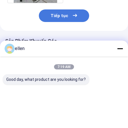
Tiếp tục
Sản Phẩm Khuyến Cáo
ellen
7:19 AM
Good day, what product are you looking for?
Ống liền mạch thép
Ống liền mạch bằng
Ống thép không
không gỉ cấp hàng
thép không gỉ loại
dày tường nặn
hải 316L chống ăn
304 / 316L kép ASTM
ASTM A312 T
mòn nước biển cho
A312 SCH10-80 Nhà
Ống liền mạch
giàn khoan ngoài
máy cung cấp ống
đường kính lớ
Giá tốt nhất
Giá tốt nhất
Giá tốt n
khơi
liền mạch