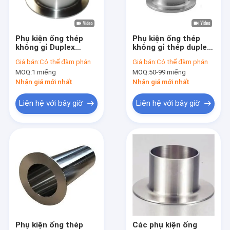
Tham quan nhà máy
Kiểm soát chất lượng
Phụ kiện ống thép
Phụ kiện ống thép
không gỉ Duplex
không gỉ thép duplex
Liên hệ chúng tôi
ASTM A815
ASME B16.9 đầu nối
Giá bán:
Có thể đàm phán
Giá bán:
Có thể đàm phán
S32750/S32760/S31803
ống lửng ASTM A815
MOQ:
1 miếng
MOQ:
50-99 miếng
ASME B16.9/MSS SP-
S32750/S32760
Tin tức
43 Đầu nối ống nối
Nhận giá mới nhất
Nhận giá mới nhất
ống
Yêu cầu báo giá
Liên hệ với bây giờ
Liên hệ với bây giờ
Phụ kiện hàn mông
Khuỷu tay thép không gỉ
Thép không gỉ Tee
Thép không gỉ
Phụ kiện ống thép
Các phụ kiện ống