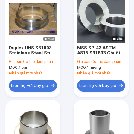
Duplex UNS S31803
MSS SP-43 ASTM
Stainless Steel Stub
A815 S31803 Chuỗi
Ends ASME B16.9
kết nối chuông kết
Giá bán:
Có thể đàm phán
Giá bán:
Có thể đàm phán
Thiết bị hàn lưng
thúc ống thép không
MOQ:
1 cái
MOQ:
1 miếng
không may
gỉ
Nhận giá mới nhất
Nhận giá mới nhất
Liên hệ với bây giờ
Liên hệ với bây giờ
Trang Chủ
Các sản phẩm
Về chúng tôi