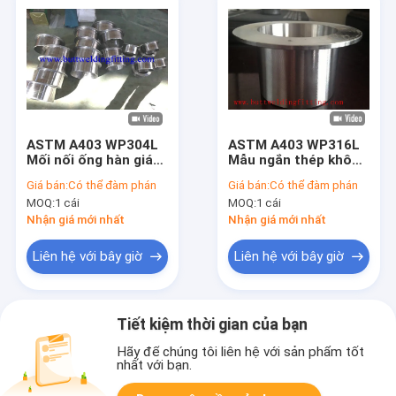
ASTM A403 WP304L
ASTM A403 WP316L
Mối nối ống hàn giáp
Mẫu ngắn thép không
mối liền mạch bằng
gỉ Stub Ends MSS SP-
Giá bán:
Có thể đàm phán
Giá bán:
Có thể đàm phán
thép không gỉ kiểu
43 Lap Joint Pipe
MOQ:
1 cái
MOQ:
1 cái
dài
Fittings
Nhận giá mới nhất
Nhận giá mới nhất
Liên hệ với bây giờ
Liên hệ với bây giờ
Tiết kiệm thời gian của bạn
Hãy để chúng tôi liên hệ với sản phẩm tốt
nhất với bạn.