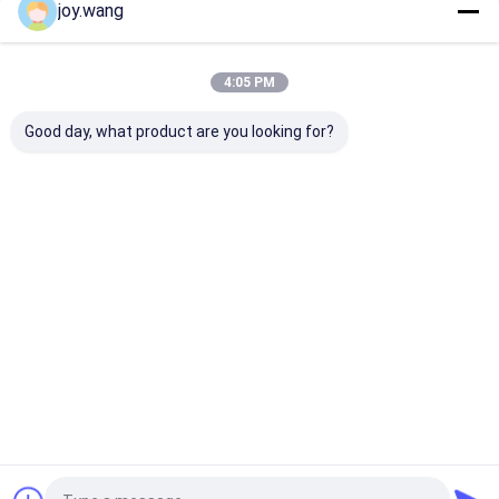
joy.wang
Danh Mục Của Chúng Tôi
4:05 PM
Good day, what product are you looking for?
Phụ kiện hàn mông
Khuỷu tay thép
Thép không gỉ
không gỉ
Nhà
Về chúng
Liên hệ với chúng
Desktop
tôi
tôi
Site
Sơ đồ trang web
Privacy Policy
Phẩm chất
Phụ kiện hàn mông
Nhà máy trung quốc.Copyright ©
2026 TOBO STEEL GROUP CHINA. All Rights Reserved.