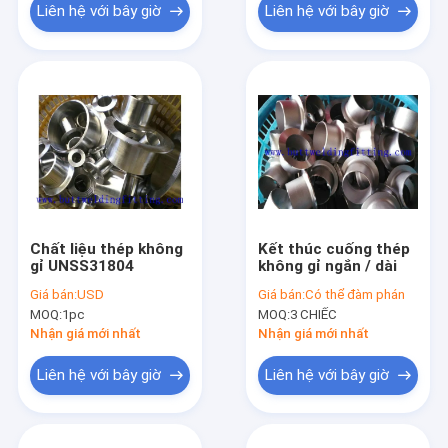
Liên hệ với bây giờ
Liên hệ với bây giờ
Chất liệu thép không
Kết thúc cuống thép
gỉ UNSS31804
không gỉ ngắn / dài
Giá bán:
USD
Giá bán:
Có thể đàm phán
MOQ:
1pc
MOQ:
3 CHIẾC
Nhận giá mới nhất
Nhận giá mới nhất
Liên hệ với bây giờ
Liên hệ với bây giờ