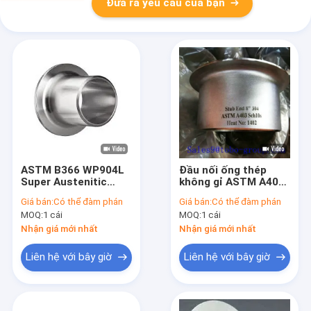
Đưa ra yêu cầu của bạn
ASTM B366 WP904L
Đầu nối ống thép
Super Austenitic
không gỉ ASTM A403
Stainless Steel Stub
WP321H cho dịch vụ
Giá bán:
Có thể đàm phán
Giá bán:
Có thể đàm phán
Ends MSS SP-43
nhiệt độ cao theo
MOQ:
1 cái
MOQ:
1 cái
Phòng chống ăn mòn
tiêu chuẩn ASME
B16.9
Nhận giá mới nhất
Nhận giá mới nhất
Liên hệ với bây giờ
Liên hệ với bây giờ