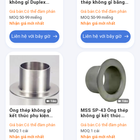
không gỉ Duplex
thép không gỉ bằng
Nắp ống thép không gỉ
ASME B16.9 Stub End
thép không gỉ kết
Giá bán:
Có thể đàm phán
Giá bán:
Có thể đàm phán
Thép không gỉ bán
thúc bán nóng ASTM
MOQ:
Ống thép không gỉ
50-99 miếng
MOQ:
50-99 miếng
chạy ASTM A815
A815 S32760 ASME
S32760 UNS S32760
B16.9
Nhận giá mới nhất
Nhận giá mới nhất
Stub thép không gỉ kết thúc
Liên hệ với bây giờ
Liên hệ với bây giờ
Phụ kiện ống rèn
Mặt bích thép rèn
API ống thép carbon
Ống thép không gỉ
Ống hàn thép không gỉ
Ống thép không gỉ
MSS SP-43 Ống thép
Ống hợp kim niken
kết thúc phụ kiện
không gỉ kết thúc
mặt bích chung
khớp nối kiểu ngắn
Giá bán:
Có thể đàm phán
Giá bán:
Có thể đàm phán
304/316L ASME B16.9
316L
Ống HYUNDAI
MOQ:
1 cái
MOQ:
1 cái
Nhận giá mới nhất
Nhận giá mới nhất