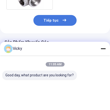
Tiếp tục
Sản Phẩm Khuyến Cáo
Vicky
11:05 AM
Good day, what product are you looking for?
Thép không gỉ hàn
Tee thép không gỉ
150# Thép khô
Tee, độ bền kéo cao
hàn với độ bền kéo
bằng Tee WP3
304 ống phù hợp cho
cao
316L Butt-wel
hệ thống đường ống
Fitting ASME 
công nghiệp
Giá tốt nhất
Giá tốt nhất
Giá tốt n