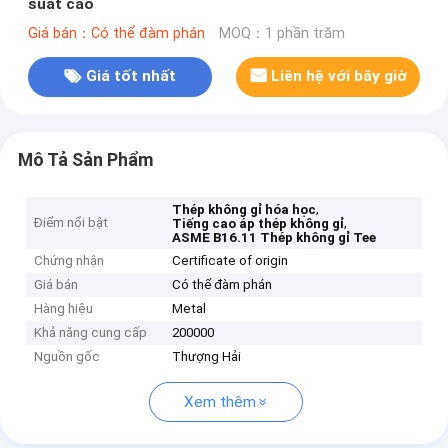
suất cao
Giá bán：Có thể đàm phán
MOQ：1 phần trăm
Giá tốt nhất
Liên hệ với bây giờ
Mô Tả Sản Phẩm
,
Thép không gỉ hóa học
Điểm nổi bật
,
Tiếng cao áp thép không gỉ
ASME B16.11 Thép không gỉ Tee
Chứng nhận
Certificate of origin
Giá bán
Có thể đàm phán
Hàng hiệu
Metal
Khả năng cung cấp
200000
Nguồn gốc
Thượng Hải
Xem thêm