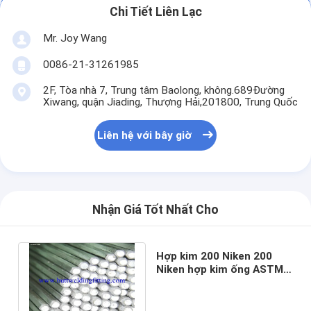
Chi Tiết Liên Lạc
Mr. Joy Wang
0086-21-31261985
2F, Tòa nhà 7, Trung tâm Baolong, không.689Đường
Xiwang, quận Jiading, Thượng Hải,201800, Trung Quốc
Liên hệ với bây giờ
Nhận Giá Tốt Nhất Cho
Hợp kim 200 Niken 200
Niken hợp kim ống ASTM
B161 và ASME SB161 UNS
N02200