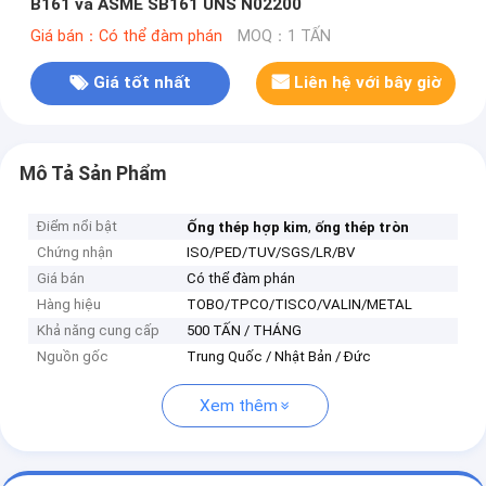
B161 và ASME SB161 UNS N02200
Giá bán：Có thể đàm phán
MOQ：1 TẤN
Giá tốt nhất
Liên hệ với bây giờ
Mô Tả Sản Phẩm
Điểm nổi bật
,
Ống thép hợp kim
ống thép tròn
Chứng nhận
ISO/PED/TUV/SGS/LR/BV
Giá bán
Có thể đàm phán
Hàng hiệu
TOBO/TPCO/TISCO/VALIN/METAL
Khả năng cung cấp
500 TẤN / THÁNG
Nguồn gốc
Trung Quốc / Nhật Bản / Đức
Xem thêm