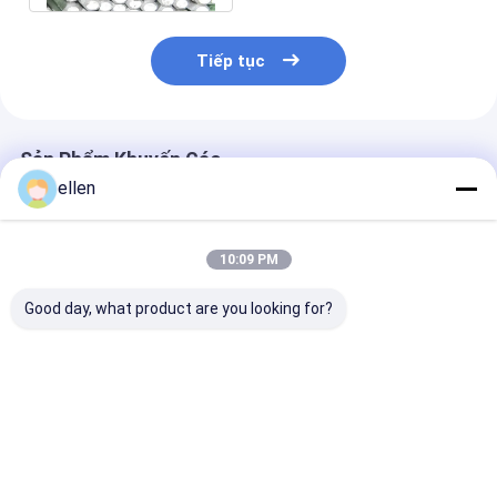
Tiếp tục
Sản Phẩm Khuyến Cáo
ellen
10:09 PM
Good day, what product are you looking for?
Hợp kim C22 UNS
Ống hợp kim 800
Hastelloy C-2
N06022 BE Nickel
UNS N08800 Hợp
hợp kim niken 
hợp kim ống không
kim Niken liền mạch
liền mạch 8 in
liền mạch 4 SCH80
3'' SCH10S cho Dầu
SCH80 cho khí
cho khí dầu
khí
Giá tốt nhất
Giá tốt nhất
Giá tốt n