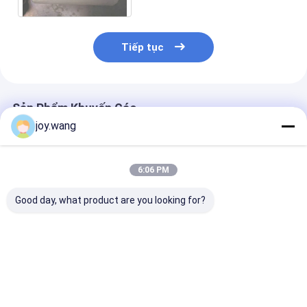
Tiếp tục
Sản Phẩm Khuyến Cáo
joy.wang
6:06 PM
Good day, what product are you looking for?
Kết nối đầu hàn đối
Phụ kiện hàn đối đầu
Phụ kiện kiểu 
đầu Phụ kiện hàn đối
chống ăn mòn cao
Wekd, đầu lục 
đầu có khả năng
với vật liệu Cấp độ
thiết kế để tíc
chống ăn mòn hoàn
UNS S32205 Stub
dễ dàng vào m
hảo Hỗ trợ và Hệ
End và Giải pháp kết
lưới đường ốn
Giá tốt nhất
Giá tốt nhất
Giá tốt n
thống truyền chất
nối đầu hàn đối đầu
có
lỏng an toàn