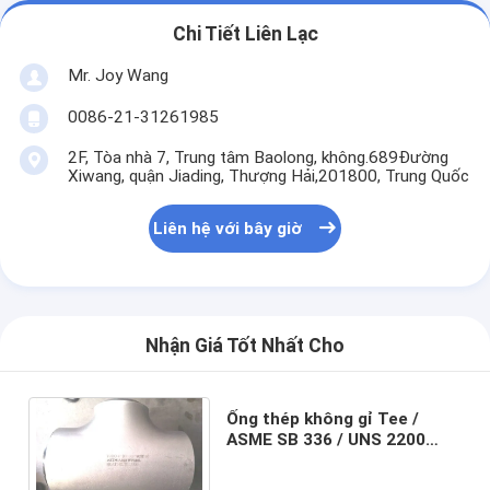
Chi Tiết Liên Lạc
Mr. Joy Wang
0086-21-31261985
2F, Tòa nhà 7, Trung tâm Baolong, không.689Đường
Xiwang, quận Jiading, Thượng Hải,201800, Trung Quốc
Liên hệ với bây giờ
Nhận Giá Tốt Nhất Cho
Ống thép không gỉ Tee /
ASME SB 336 / UNS 2200
(NICKEL 200) / UNS 2201
(NICKEL 201) / UNS 4400