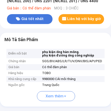
(NICKEL 200) / UNS 2201 (NICKEL 201) / UNS 4400
Giá bán：Có thể đàm phán
MOQ：3 CHIẾC
Giá tốt nhất
Liên hệ với bây giờ
Mô Tả Sản Phẩm
,
phụ kiện ống hàn mông
Điểm nổi bật
phụ kiện đường ống công nghiệp
Chứng nhận
SGS/BV/ABS/LR/TUV/DNV/BIS/API/PED
Giá bán
Có thể đàm phán
Hàng hiệu
TOBO
Khả năng cung cấp
9980000 CÁI mỗi tháng
Nguồn gốc
Trung Quốc
Xem thêm