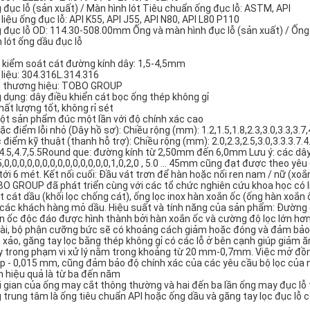
 đục lỗ (sản xuất) / Màn hình lót Tiêu chuẩn ống đục lỗ: ASTM, API
 liệu ống đục lỗ: API K55, API J55, API N80, API L80 P110
 đục lỗ OD: 114.30-508.00mm Ống và màn hình đục lỗ (sản xuất) / Ống 
h lót ống dầu đục lỗ
 kiểm soát cát đường kính dây: 1,5-4,5mm
 liệu: 304.316L.314.316
 thương hiệu: TOBO GROUP
 dụng: dây điều khiển cát bọc ống thép không gỉ
chất lượng tốt, không rỉ sét
ột sản phẩm đúc một lần với độ chính xác cao
ặc điểm lỗi nhỏ (Dây hồ sơ): Chiều rộng (mm): 1.2,1.5,1.8,2.3,3.0,3.3,3.7,4
 điểm kỹ thuật (thanh hỗ trợ): Chiều rộng (mm): 2.0,2.3,2.5,3.0,3.3.3.7.4.0
,4.5,4.7,5.5Round que: đường kính từ 2,50mm đến 6,0mm Lưu ý: các dâ
5,0,0,0,0,0,0,0,0,0,0,0,0,0,0,1,0,2,0 , 5.0 ... 45mm cũng đạt được theo y
 tới 6 mét. Kết nối cuối: Đầu vát trơn để hàn hoặc nối ren nam / nữ (xoắn
O GROUP đã phát triển cùng với các tổ chức nghiên cứu khoa học có l
t cát dầu (khối lọc chống cát), ống lọc inox hàn xoắn ốc (ống hàn xoắn
 các khách hàng mỏ dầu. Hiệu suất và tính năng của sản phẩm: Đường
n ốc độc đáo được hình thành bởi hàn xoắn ốc và cường độ lọc lớn hơn.
ài, bộ phận cưỡng bức sẽ có khoảng cách giảm hoặc đóng và đảm bảo 
h xảo, găng tay lọc bằng thép không gỉ có các lỗ ở bên cạnh giúp giảm
 trong phạm vi xử lý nằm trong khoảng từ 20 mm-0,7mm. Việc mở đồng
p - 0,015 mm, cũng đảm bảo độ chính xác của các yêu cầu bộ lọc của n
h hiệu quả là từ ba đến năm
i gian của ống may cắt thông thường và hai đến ba lần ống may đục lỗ
 trung tâm là ống tiêu chuẩn API hoặc ống dầu và găng tay lọc đục lỗ 
.