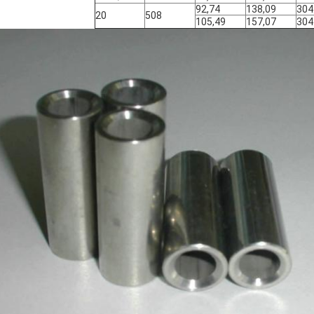
92,74
138,09
304
20
508
105,49
157,07
304