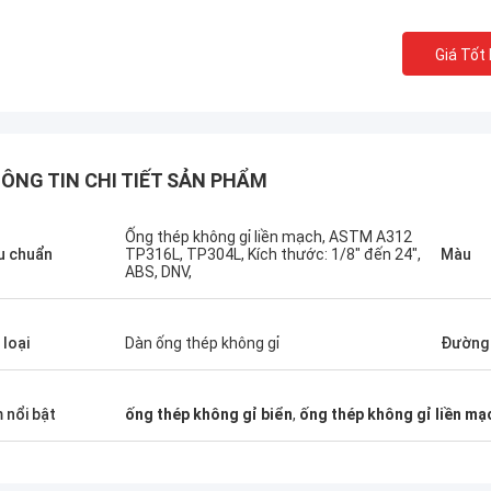
Giá Tốt
ÔNG TIN CHI TIẾT SẢN PHẨM
Ống thép không gỉ liền mạch, ASTM A312
u chuẩn
TP316L, TP304L, Kích thước: 1/8" đến 24",
Màu
ABS, DNV,
 loại
Dàn ống thép không gỉ
Đường 
 nổi bật
ống thép không gỉ biển
,
ống thép không gỉ liền mạ
Brazil --- Aimee
Trong xếp hạng nhà cung cấp mới nhất,