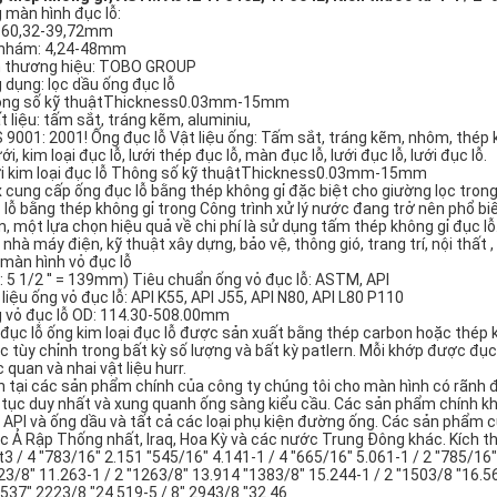
 màn hình đục lỗ:
 60,32-39,72mm
nhám: 4,24-48mm
 thương hiệu: TOBO GROUP
 dụng: lọc dầu ống đục lỗ
ng số kỹ thuậtThickness0.03mm-15mm
t liệu: tấm sắt, tráng kẽm, aluminiu,
 9001: 2001! Ống đục lỗ Vật liệu ống: Tấm sắt, tráng kẽm, nhôm, thép 
ưới, kim loại đục lỗ, lưới thép đục lỗ, màn đục lỗ, lưới đục lỗ, lưới đục lỗ.
i kim loại đục lỗ Thông số kỹ thuậtThickness0.03mm-15mm
x cung cấp ống đục lỗ bằng thép không gỉ đặc biệt cho giường lọc tron
 lỗ bằng thép không gỉ trong Công trình xử lý nước đang trở nên phổ 
n, một lựa chọn hiệu quả về chi phí là sử dụng tấm thép không gỉ đục l
 nhà máy điện, kỹ thuật xây dựng, bảo vệ, thông gió, trang trí, nội thất 
 màn hình vỏ đục lỗ
: 5 1/2 '' = 139mm) Tiêu chuẩn ống vỏ đục lỗ: ASTM, API
 liệu ống vỏ đục lỗ: API K55, API J55, API N80, API L80 P110
 vỏ đục lỗ OD: 114.30-508.00mm
 đục lỗ ống kim loại đục lỗ được sản xuất bằng thép carbon hoặc thép k
c tùy chỉnh trong bất kỳ số lượng và bất kỳ patlern. Mỗi khớp được đục
 quan và nhai vật liệu hurr.
n tại các sản phẩm chính của công ty chúng tôi cho màn hình có rãnh đ
n tục duy nhất và xung quanh ống sàng kiểu cầu. Các sản phẩm chính kh
 API và ống dầu và tất cả các loại phụ kiện đường ống. Các sản phẩm
c Ả Rập Thống nhất, Iraq, Hoa Kỳ và các nước Trung Đông khác. Kích th
t3 / 4 "783/16" 2.151 "545/16" 4.141-1 / 4 "665/16" 5.061-1 / 2 "785/16"
23/8" 11.263-1 / 2 "1263/8" 13.914 "1383/8" 15.244-1 / 2 "1503/8 "16.5
.537" 2223/8 "24.519-5 / 8" 2943/8 "32.46