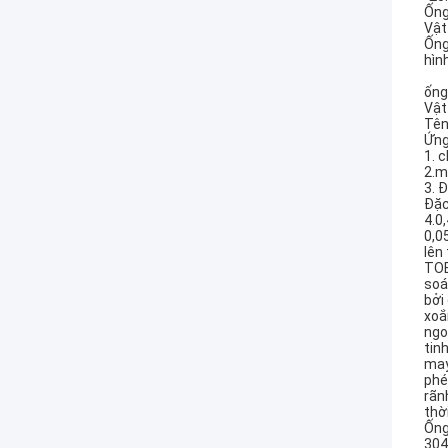
Ống
Vật
Ống
hìn
ống
Vật
Tên
Ứng
1. 
2.m
3. Đ
Đặc
4.0
0,0
lên
TOB
soá
bởi
xoắ
ngo
tin
may
phé
rãn
thờ
Ống
304