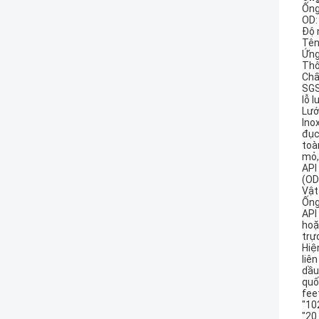
Ống
OD:
Độ 
Tên
Ứng
Thô
Chấ
SGS
lỗ l
Lướ
Ino
đục
toà
mỏ,
API
(OD
Vật
Ống
API
hoặ
trực
Hiệ
liê
dầu
quố
fee
"10
"20