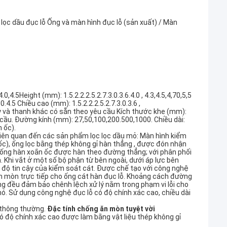
lọc dầu đục lỗ Ống và màn hình đục lỗ (sản xuất) / Màn
.0,4.5Height (mm): 1.5.2.2.2.5.2.7.3.0.3.6.4.0 , 4.3,4.5,4,70,5,5
.4.5 Chiều cao (mm): 1.5.2.2.2.5.2.7.3.0.3.6 ,
y và thanh khác có sẵn theo yêu cầu Kích thước khe (mm):
êu cầu. Đường kính (mm): 27,50,100,200.500,1000. Chiều dài:
 ốc).
iên quan đến các sản phẩm lọc lọc dầu mỏ: Màn hình kiểm
 ốc), ống lọc bằng thép không gỉ hàn thẳng , được đón nhận
 ống hàn xoắn ốc được hàn theo đường thẳng; với phân phối
 Khi vắt ở một số bộ phận từ bên ngoài, dưới áp lực bên
độ tin cậy của kiểm soát cát. Được chế tạo với công nghệ
 ăn mòn trực tiếp cho ống cát hàn đục lỗ. Khoảng cách đường
 đều đảm bảo chênh lệch xử lý nằm trong phạm vi lỗi cho
ó. Sử dụng công nghệ đục lỗ có độ chính xác cao, chiều dài
 thông thường.
Đặc tính chống ăn mòn tuyệt vời
có độ chính xác cao được làm bằng vật liệu thép không gỉ