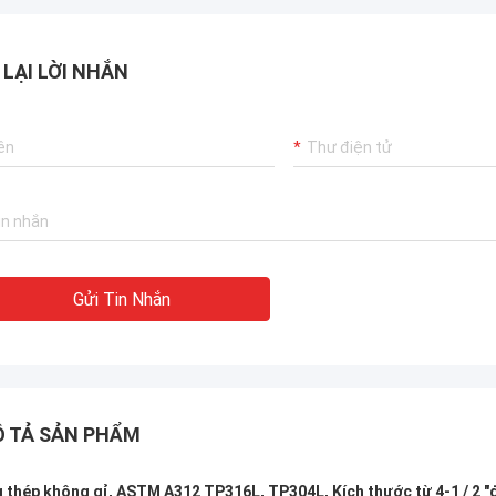
TOBO đã giành được đánh giá xuất sắc,
điều đó là tốt, sẽ tiếp tục hợp tác.
 LẠI LỜI NHẮN
Gửi Tin Nhắn
 TẢ SẢN PHẨM
 thép không gỉ, ASTM A312 TP316L, TP304L, Kích thước từ 4-1 / 2 "đ