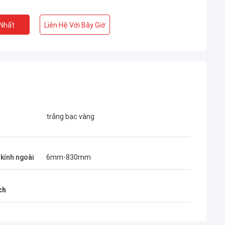
 Nhất
Liên Hệ Với Bây Giờ
trắng bạc vàng
kính ngoài
6mm-830mm
ch