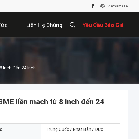
Vietnamese
Tức
Liên Hệ Chúng
Yêu Cầu Báo Giá
Tôi
8 Inch Đến 24 Inch
SME liền mạch từ 8 inch đến 24
c
Trung Quốc / Nhật Bản / Đức