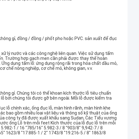
không gỉ, đồng / đồng / phốt pho hoặc PVC. sản xuất để đục
g xử lý nước và các công nghệ liên quan. Việc sử dụng tấm
biến. Trường hợp gạch men cần phải được thay thế hoàn
ỗ. Ứng dụng tấm lỗ: ứng dụng rộng rãi trong hóa chất dầu mỏ,
, cơ chế nông nghiệp, cơ chế mỏ, không gian, v.v.
hông gỉ. Chúng tôi có thể khoan kích thước lỗ tiêu chuẩn
 lỗ bởi chúng tôi được gỡ bên ngoài. Mỗi lỗ được kiểm tra
ục lỗ chính xác, ống đục lỗ, màn hình rãnh, màn hình khe
ác bao gồm nhiều loại vật liệu và thông số kỹ thuật của ống
 của công ty đã được xuất khẩu sang Sudan, Các Tiểu vương
ước ống Lỗ trên mỗi feet Kích thước của lỗ đục lỗ trên mỗi
 5.982-1 / 16 "785/16" 5.982-3 / 8 "903/8" 9,942-7 / 8
65" 1623/8 "17.885-1 / 2" 1743/8 "19.216-5 / 8" 1863/8