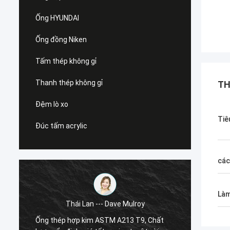
Ống HYUNDAI
Ống đồng Niken
Tấm thép không gỉ
Thanh thép không gỉ
TH
Đệm lò xo
Tiê
Đúc tấm acrylic
các
Làm
ulroy
Hoa Kỳ --- Alfaro
3 T9, Chất
Mặt bích siêu kép ASTM A182 F55, Chất