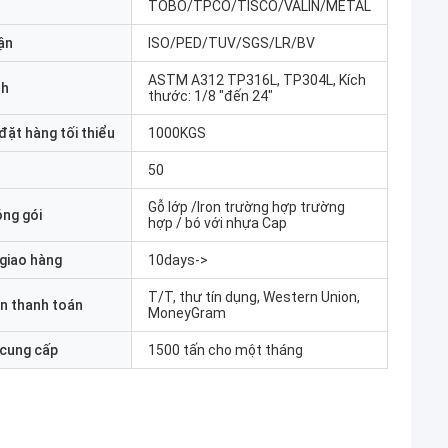
TOBO/TPCO/TISCO/VALIN/METAL
ận
ISO/PED/TUV/SGS/LR/BV
ASTM A312 TP316L, TP304L, Kích
nh
thước: 1/8 "đến 24"
đặt hàng tối thiểu
1000KGS
50
Gỗ lớp /Iron trường hợp trường
óng gói
hợp / bó với nhựa Cap
 giao hàng
10days->
T/T, thư tín dụng, Western Union,
n thanh toán
MoneyGram
 cung cấp
1500 tấn cho một tháng