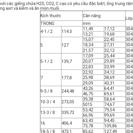
 với các giếng chứa H2S, CO2, C cao có yêu cầu đặc biệt, ống trung tâ
ng axit và kiềm và ăn mòn muối.
Kích thước
Cân nặng
Lớp
TRONG
mm
11,49
17,12
304
4-1 / 2
114.3
13,21
19,68
304
15,07
22,45
304
18,34
27,31
304
5
127
21,57
32,12
304
17,09
25,44
304
20,07
29,89
304
5-1 / 2
139,7
22,83
33,99
304
22,92
34,12
304
25,98
38,69
304
7
177,8
29,09
43,31
304
43,26
64,41
304
9-5 / 8
244,48
46,75
69,61
304
39,38
58,64
304
10-3 / 4
273,05
5015
74,67
304
53,42
79,54
304
13-3 / 8
339,73
66,96
99,69
304
63,43
94,45
304
16
406,4
73,78
109,86
304
18-5 / 8
473.1
85,62
127,49
304