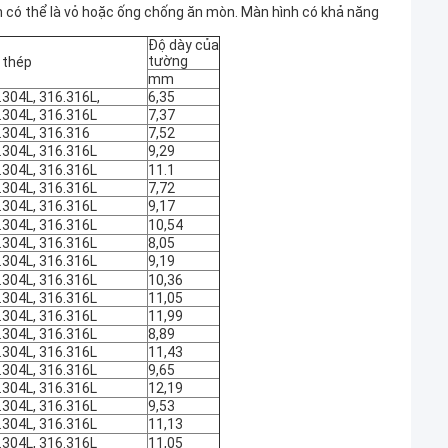
m có thể là vỏ hoặc ống chống ăn mòn. Màn hình có khả năng
Độ dày của
tường
 thép
mm
.304L, 316.316L,
6,35
.304L, 316.316L
7,37
.304L, 316.316
7,52
.304L, 316.316L
9,29
.304L, 316.316L
11.1
.304L, 316.316L
7,72
.304L, 316.316L
9,17
.304L, 316.316L
10,54
.304L, 316.316L
8,05
.304L, 316.316L
9,19
.304L, 316.316L
10,36
.304L, 316.316L
11,05
.304L, 316.316L
11,99
.304L, 316.316L
8,89
.304L, 316.316L
11,43
.304L, 316.316L
9,65
.304L, 316.316L
12,19
.304L, 316.316L
9,53
.304L, 316.316L
11,13
.304L, 316.316L
11,05