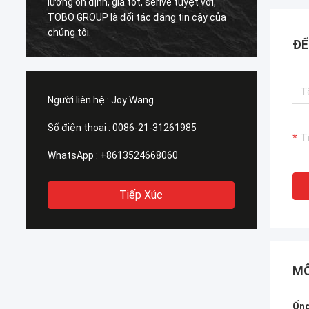
 tuyệt vời,
lượng tốt, chúng tôi thích điều đó! Và thời
 tin cậy của
gian giao hàng cũng kịp, rất chuyên
nghiệp.
ĐỂ
Người liên hệ :
Joy Wang
Số điện thoại :
0086-21-31261985
WhatsApp :
+8613524668060
Tiếp Xúc
MÔ
Ống