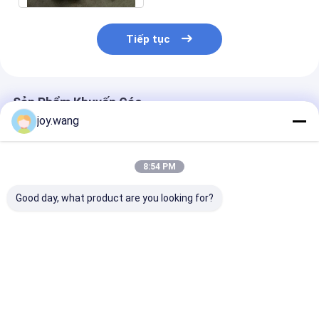
Tiếp tục
Sản Phẩm Khuyến Cáo
joy.wang
8:54 PM
Good day, what product are you looking for?
TOBO ANSI B16.11
Nắp Bịt Hàn Cạnh
ASTM A105 T
Nắp ống cơ khí và
Inox 304 316L Đánh
Carbon Phép r
công nghiệp bằng
Bóng Vệ Sinh
Phụng thắt
thép không gỉ rèn
304 tất cả các kích
Giá tốt nhất
Giá tốt nhất
Giá tốt n
thước inch