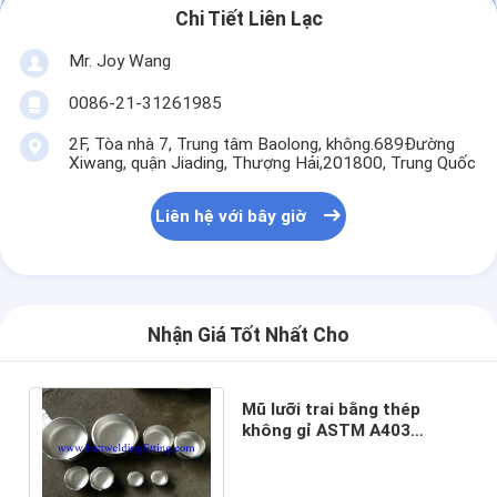
Chi Tiết Liên Lạc
Mr. Joy Wang
0086-21-31261985
2F, Tòa nhà 7, Trung tâm Baolong, không.689Đường
Xiwang, quận Jiading, Thượng Hải,201800, Trung Quốc
Liên hệ với bây giờ
Nhận Giá Tốt Nhất Cho
Mũ lưỡi trai bằng thép
không gỉ ASTM A403
WP304L, WP316L, WP321,
WP347, WPS 31254