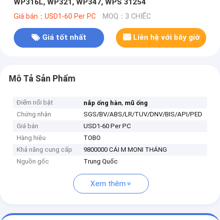
WP316L, WP321, WP347, WPS 31254
Giá bán：USD1-60 Per PC
MOQ：3 CHIẾC
Giá tốt nhất
Liên hệ với bây giờ
Mô Tả Sản Phẩm
Điểm nổi bật
,
nắp ống hàn
mũ ống
Chứng nhận
SGS/BV/ABS/LR/TUV/DNV/BIS/API/PED
Giá bán
USD1-60 Per PC
Hàng hiệu
TOBO
Khả năng cung cấp
9800000 CÁI M MONI THÁNG
Nguồn gốc
Trung Quốc
Xem thêm