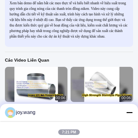
Xem bản demo để nắm bắt các mẹo thực tế và hiểu biết nhanh về hiệu suất trong
quy trình gia công nóng của các thanh tròn đồng-niken. Video này cung cấp
hướng dẫn chi tiết về kỹ thuật sản xuất, trình bày cách tạo hình và xử lý những
vật liệu bền này ở nhiệt độ cao. Bạn sẽ thấy các ứng dụng trong thế giới thực và
thu được kiến ​​thức quý giá về hoạt động của vật liệu, kiểm soát chất lượng và các
phương pháp hay nhất trong công nghiệp được sử dụng để sản xuất các thành
phần thiết yếu này cho các dự án kỹ thuật và xây dựng khác nhau.
Các Video Liên Quan
00:06
00:06
Lắp ống áp suất cao giảm tốc lệch
Phụ kiện ống khuỷu tay hàn bằng
joy.wang
tâm Inconel 625
thép không gỉ cao cấp
Phụ Kiện Hàn Mông
Phụ Kiện Hàn Mông
July 28, 2026
July 28, 2026
7:21 PM