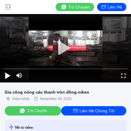
Trò Chuyện
Liên Hệ
Gia công nóng các thanh tròn đồng-niken
Video khác
November 28, 2025
Trò Chuyện
Liên Hệ Chúng Tôi
Mô tả video: