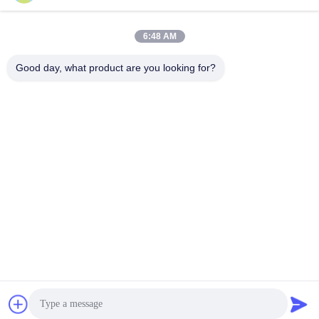
Phụ Kiện Hàn Mông
Phụ Kiện Hàn Mông
July 28, 2026
July 28, 2026
6:48 AM
Good day, what product are you looking for?
00:09
00:20
Phụ kiện BW siêu song công
Ống liền mạch TP347 & S31803 |
SDSS32750 | 2507 Sơ khai Kết thúc
Ống thép chịu nhiệt và ăn mòn
Phụ Kiện Hàn Mông
Phụ Kiện Hàn Mông
August 06, 2026
August 06, 2026
00:03
00:06
Seamless Stainless Steel Butt Weld
Khuỷu tay hàn 180 độ bằng thép
Tee Fittings Explained
không gỉ cao cấp
Phụ Kiện Hàn Mông
Phụ Kiện Hàn Mông
July 29, 2026
July 16, 2026