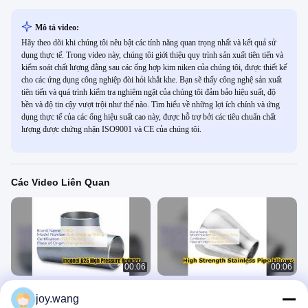
Mô tả video:
Hãy theo dõi khi chúng tôi nêu bật các tính năng quan trọng nhất và kết quả sử
dụng thực tế. Trong video này, chúng tôi giới thiệu quy trình sản xuất tiên tiến và
kiểm soát chất lượng đằng sau các ống hợp kim niken của chúng tôi, được thiết kế
cho các ứng dụng công nghiệp đòi hỏi khắt khe. Bạn sẽ thấy công nghệ sản xuất
tiên tiến và quá trình kiểm tra nghiêm ngặt của chúng tôi đảm bảo hiệu suất, độ
bền và độ tin cậy vượt trội như thế nào. Tìm hiểu về những lợi ích chính và ứng
dụng thực tế của các ống hiệu suất cao này, được hỗ trợ bởi các tiêu chuẩn chất
lượng được chứng nhận ISO9001 và CE của chúng tôi.
Các Video Liên Quan
00:06
00:06
Lắp ống áp suất cao giảm tốc lệch
Phụ kiện ống khuỷu tay hàn bằng
joy.wang
tâm Inconel 625
thép không gỉ cao cấp