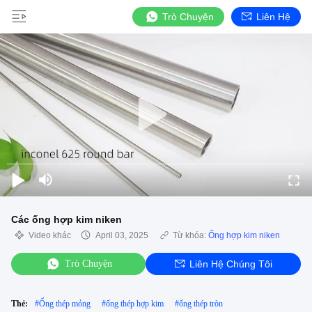
Trò Chuyện
Liên Hệ
Các ống hợp kim niken
Video khác
April 03, 2025
Từ khóa:
Ống hợp kim niken
Trò Chuyện
Liên Hệ Chúng Tôi
Thẻ:
#
Ống thép mỏng
#
ống thép hợp kim
#
ống thép tròn