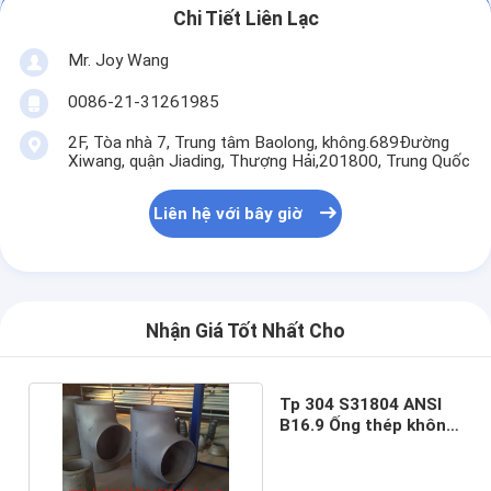
Chi Tiết Liên Lạc
Mr. Joy Wang
0086-21-31261985
2F, Tòa nhà 7, Trung tâm Baolong, không.689Đường
Xiwang, quận Jiading, Thượng Hải,201800, Trung Quốc
Liên hệ với bây giờ
Nhận Giá Tốt Nhất Cho
Tp 304 S31804 ANSI
B16.9 Ống thép không
gỉ song, Tee ống