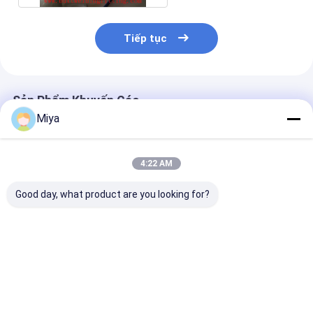
Tiếp tục
Sản Phẩm Khuyến Cáo
Miya
4:22 AM
Good day, what product are you looking for?
Thép không gỉ hàn
Tee thép không gỉ
150# Thép khô
Tee, độ bền kéo cao
hàn với độ bền kéo
bằng Tee WP3
304 ống phù hợp cho
cao
316L Butt-wel
hệ thống đường ống
Fitting ASME 
công nghiệp
Giá tốt nhất
Giá tốt nhất
Giá tốt n