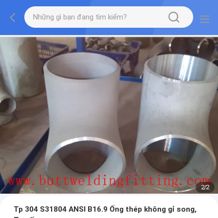
2
/
2
Tp 304 S31804 ANSI B16.9 Ống thép không gỉ song,