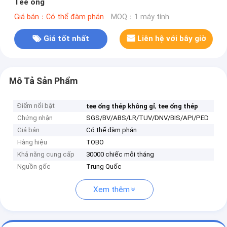
Tee ống
Giá bán：Có thể đàm phán
MOQ：1 máy tính
Giá tốt nhất
Liên hệ với bây giờ
Mô Tả Sản Phẩm
Điểm nổi bật
,
tee ống thép không gỉ
tee ống thép
Chứng nhận
SGS/BV/ABS/LR/TUV/DNV/BIS/API/PED
Giá bán
Có thể đàm phán
Hàng hiệu
TOBO
Khả năng cung cấp
30000 chiếc mỗi tháng
Nguồn gốc
Trung Quốc
Xem thêm